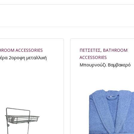
HROOM ACCESSORIES
ΠΕΤΣΕΤΕΣ
,
BATHROOM
έρα 2oροφη μεταλλική
ACCESSORIES
Μπουρνούζι Βαμβακερό