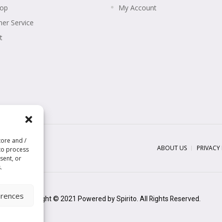
hop
My Account
er Service
t
tore and /
ABOUT US
PRIVACY
 to process
sent, or
.
erences
Copyright © 2021 Powered by Spirito. All Rights Reserved.