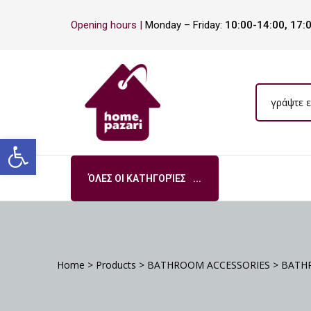
Opening hours |
Monday – Friday:
10:00-14:00, 17:
ΡΑ
Open toolbar
ΌΛΕΣ ΟΙ ΚΑΤΗΓΟΡΊΕΣ
S
DA
Home
>
Products
>
BATHROOM ACCESSORIES
>
BATH