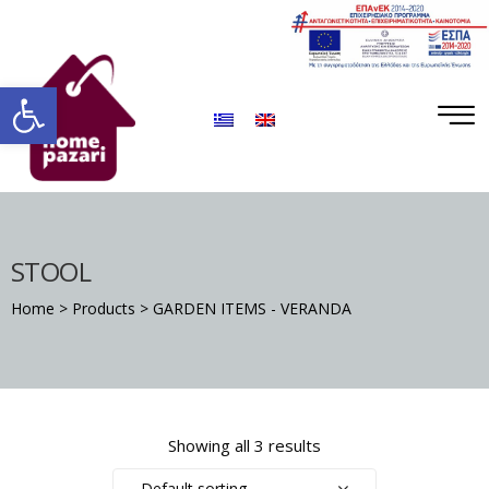
ΡΑ
Open toolbar
STOOL
S
Home
>
Products
>
GARDEN ITEMS - VERANDA
DA
Showing all 3 results
Default sorting