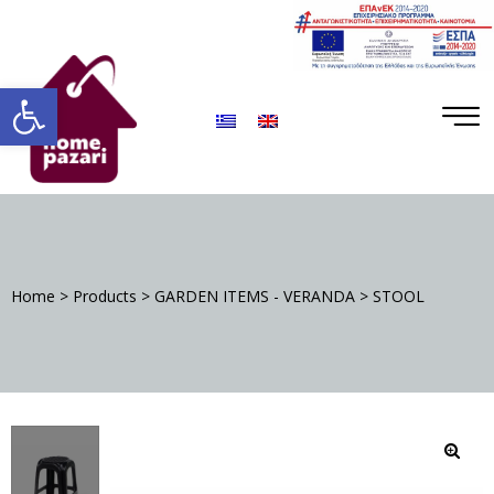
ΡΑ
Open toolbar
Home
>
Products
>
GARDEN ITEMS - VERANDA
>
STOOL
S
DA
🔍