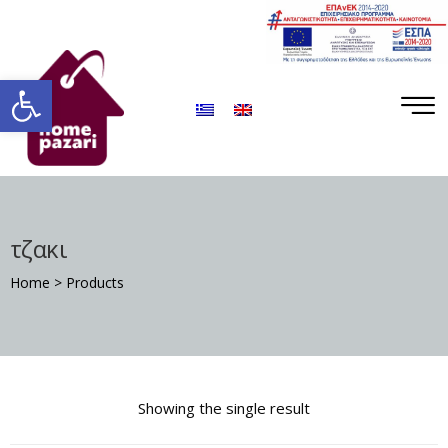
ΡΟ
ΡΑ
Ανοίξτε τη γραμμή εργαλείων
τζακι
Home
>
Products
Σ
Showing the single result