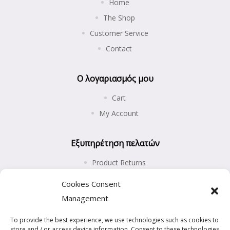
Home
The Shop
Customer Service
Contact
Ο λογαριασμός μου
Cart
My Account
Εξυπηρέτηση πελατών
Product Returns
Shipping and Payments
Cookies Consent
Privacy Policy
Management
Cookies Policy (EU)
To provide the best experience, we use technologies such as cookies to
store and / or access device information. Consent to these technologies