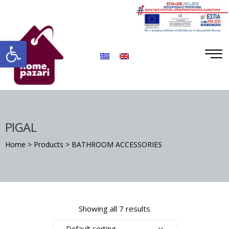
ΡΑ
Open toolbar
PIGAL
S
Home
>
Products
>
BATHROOM ACCESSORIES
DA
Showing all 7 results
Default sorting