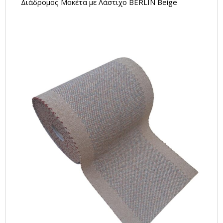
Διάδρομος Μοκέτα με Λάστιχο BERLIN Beige