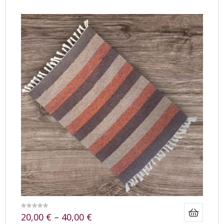
20,00
€
–
40,00
€