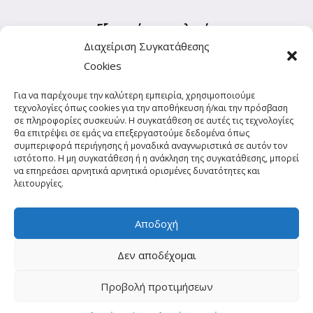
Εξυπηρέτηση πελατών
Διαχείριση Συγκατάθεσης
Επιστροφές προϊόντων
Cookies
Αποστολή και Πληρωμές
Για να παρέχουμε την καλύτερη εμπειρία, χρησιμοποιούμε
Πολιτική Απορρήτου
τεχνολογίες όπως cookies για την αποθήκευση ή/και την πρόσβαση
Πολιτική Cookies (ΕΕ)
σε πληροφορίες συσκευών. Η συγκατάθεση σε αυτές τις τεχνολογίες
θα επιτρέψει σε εμάς να επεξεργαστούμε δεδομένα όπως
συμπεριφορά περιήγησης ή μοναδικά αναγνωριστικά σε αυτόν τον
ιστότοπο. Η μη συγκατάθεση ή η ανάκληση της συγκατάθεσης, μπορεί
να επηρεάσει αρνητικά αρνητικά ορισμένες δυνατότητες και
λειτουργίες.
Αποδοχή
Δεν αποδέχομαι
Copyright © 2021 Powered by Spirito. All Rights Reserved.
Προβολή προτιμήσεων
0