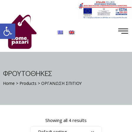
ΡΟ
ΡΑ
Ανοίξτε τη γραμμή εργαλείων
ΦΡΟΥΤΟΘΗΚΕΣ
Home
>
Products
>
ΟΡΓΑΝΩΣΗ ΣΠΙΤΙΟΥ
Σ
Showing all 4 results
Default sorting