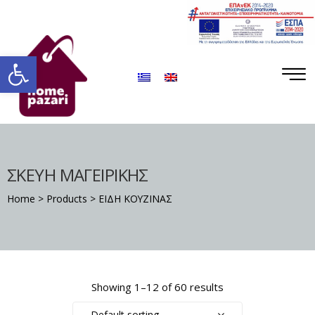
ΡΟ
ΡΑ
Ανοίξτε τη γραμμή εργαλείων
ΣΚΕΥΗ ΜΑΓΕΙΡΙΚΗΣ
Home
>
Products
>
ΕΙΔΗ ΚΟΥΖΙΝΑΣ
Σ
Showing 1–12 of 60 results
Default sorting