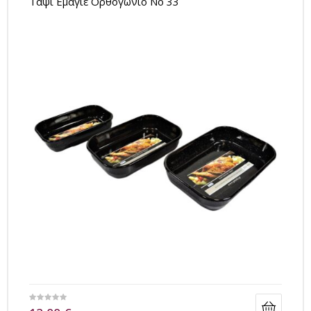
Tαψί Εμαγιέ Ορθογώνιο No 33