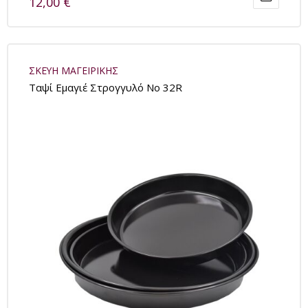
12,00
€
ΣΚΕΥΗ ΜΑΓΕΙΡΙΚΗΣ
Tαψί Εμαγιέ Στρογγυλό No 32R