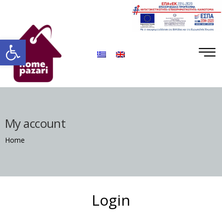
ΡΟ
ΡΑ
Ανοίξτε τη γραμμή εργαλείων
My account
Home
Σ
Login