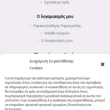
Σχετικά με εμάς
Ο λογαριασμός μου
Παρακολούθηση Παραγγελίας
Καλάθι Αγορών
Ο λογαριασμός μου
Εξυπηρέτηση πελατών
Διαχείριση Συγκατάθεσης
Επιστροφές προϊόντων
Cookies
Αποστολή και Πληρωμές
Για να παρέχουμε την καλύτερη εμπειρία, χρησιμοποιούμε
Πολιτική Απορρήτου
τεχνολογίες όπως cookies για την αποθήκευση ή/και την πρόσβαση
Πολιτική Cookies (ΕΕ)
σε πληροφορίες συσκευών. Η συγκατάθεση σε αυτές τις τεχνολογίες
θα επιτρέψει σε εμάς να επεξεργαστούμε δεδομένα όπως
συμπεριφορά περιήγησης ή μοναδικά αναγνωριστικά σε αυτόν τον
ιστότοπο. Η μη συγκατάθεση ή η ανάκληση της συγκατάθεσης, μπορεί
να επηρεάσει αρνητικά αρνητικά ορισμένες δυνατότητες και
λειτουργίες.