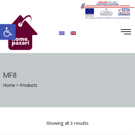
ΡΟ
ΡΑ
Ανοίξτε τη γραμμή εργαλείων
MF8
Home
>
Products
Σ
Showing all 3 results