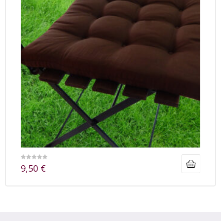
9,50
€