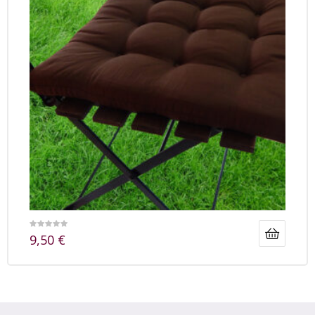
9,50
€