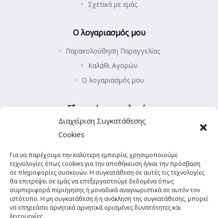
Σχετικά με εμάς
Ο λογαριασμός μου
Παρακολούθηση Παραγγελίας
Καλάθι Αγορών
Ο λογαριασμός μου
Εξυπηρέτηση πελατών
Διαχείριση Συγκατάθεσης
Επιστροφές προϊόντων
Cookies
Αποστολή και Πληρωμές
Για να παρέχουμε την καλύτερη εμπειρία, χρησιμοποιούμε
Πολιτική Απορρήτου
τεχνολογίες όπως cookies για την αποθήκευση ή/και την πρόσβαση
Πολιτική Cookies (ΕΕ)
σε πληροφορίες συσκευών. Η συγκατάθεση σε αυτές τις τεχνολογίες
θα επιτρέψει σε εμάς να επεξεργαστούμε δεδομένα όπως
συμπεριφορά περιήγησης ή μοναδικά αναγνωριστικά σε αυτόν τον
ιστότοπο. Η μη συγκατάθεση ή η ανάκληση της συγκατάθεσης, μπορεί
να επηρεάσει αρνητικά αρνητικά ορισμένες δυνατότητες και
λειτουργίες.