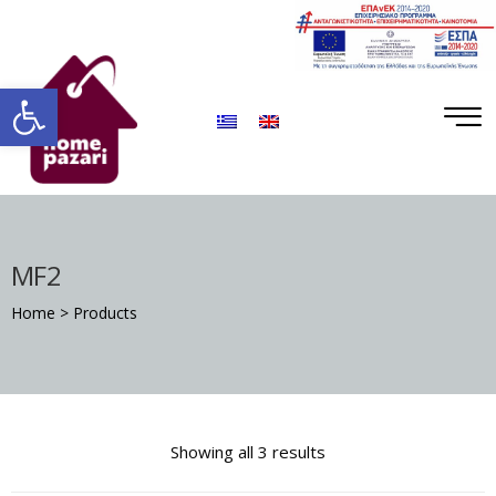
ΡΟ
ΡΑ
Ανοίξτε τη γραμμή εργαλείων
MF2
Home
>
Products
Σ
Showing all 3 results