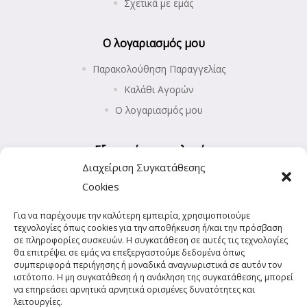
Σχετικά με εμάς
Ο λογαριασμός μου
Παρακολούθηση Παραγγελίας
Καλάθι Αγορών
Ο λογαριασμός μου
Εξυπηρέτηση πελατών
Διαχείριση Συγκατάθεσης
Επιστροφές προϊόντων
Cookies
Αποστολή και Πληρωμές
Για να παρέχουμε την καλύτερη εμπειρία, χρησιμοποιούμε
Πολιτική Απορρήτου
τεχνολογίες όπως cookies για την αποθήκευση ή/και την πρόσβαση
Πολιτική Cookies (ΕΕ)
σε πληροφορίες συσκευών. Η συγκατάθεση σε αυτές τις τεχνολογίες
θα επιτρέψει σε εμάς να επεξεργαστούμε δεδομένα όπως
συμπεριφορά περιήγησης ή μοναδικά αναγνωριστικά σε αυτόν τον
ιστότοπο. Η μη συγκατάθεση ή η ανάκληση της συγκατάθεσης, μπορεί
να επηρεάσει αρνητικά αρνητικά ορισμένες δυνατότητες και
λειτουργίες.