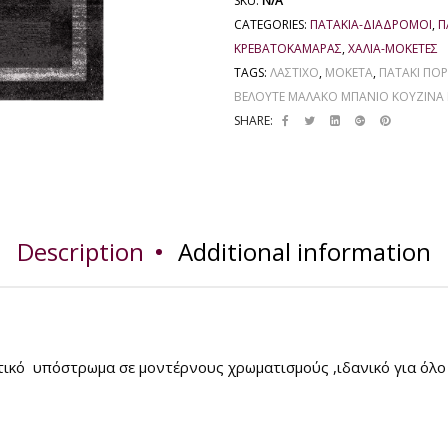
SKU:
N/A
CATEGORIES:
ΠΑΤΑΚΙΑ-ΔΙΑΔΡΟΜΟΙ
,
Π
ΚΡΕΒΑΤΟΚΆΜΑΡΑΣ
,
ΧΑΛΙΑ-ΜΟΚΕΤΕΣ
TAGS:
ΛΑΣΤΙΧΟ
,
ΜΟΚΕΤΑ
,
ΠΑΤΆΚΙ ΠΌΡ
ΒΕΛΟΥΤΈ ΜΑΛΆΚΟ ΜΠΆΝΙΟ ΚΟΥΖΊΝΑ
SHARE:
Description
Additional information
ητικό υπόστρωμα σε μοντέρνους χρωματισμούς ,ιδανικό για όλο 