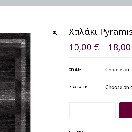
Χαλάκι Pyrami
🔍
10,00
€
–
18,0
ΧΡΏΜΑ
ΔΙΑΣΤΆΣΕΙΣ