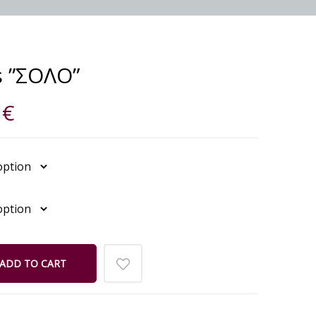
s ”ΣΟΛΟ”
0
€
ADD TO CART