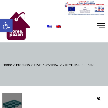
ΡΟ
ΡΑ
Ανοίξτε τη γραμμή εργαλείων
Home
>
Products
>
ΕΙΔΗ ΚΟΥΖΙΝΑΣ
>
ΣΚΕΥΗ ΜΑΓΕΙΡΙΚΗΣ
Σ
🔍