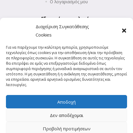
Ο λογαριασμός μου
Εξυπηρέτηση πελατών
Διαχείριση Συγκατάθεσης
Επιστροφές προϊόντων
Cookies
Αποστολή και Πληρωμές
Για να παρέχουμε την καλύτερη εμπειρία, χρησιμοποιούμε
Πολιτική Απορρήτου
τεχνολογίες όπως cookies για την αποθήκευση ή/και την πρόσβαση
Πολιτική Cookies (ΕΕ)
σε πληροφορίες συσκευών. Η συγκατάθεση σε αυτές τις τεχνολογίες
θα επιτρέψει σε εμάς να επεξεργαστούμε δεδομένα όπως
συμπεριφορά περιήγησης ή μοναδικά αναγνωριστικά σε αυτόν τον
ιστότοπο. Η μη συγκατάθεση ή η ανάκληση της συγκατάθεσης, μπορεί
να επηρεάσει αρνητικά αρνητικά ορισμένες δυνατότητες και
λειτουργίες.
Αποδοχή
Δεν αποδέχομαι
Copyright © 2021 Powered by Spirito. All Rights Reserved.
Προβολή προτιμήσεων