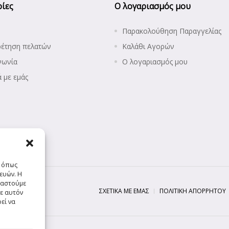
ίες
Ο λογαριασμός μου
Παρακολούθηση Παραγγελίας
ρέτηση πελατών
Καλάθι Αγορών
νωνία
Ο λογαριασμός μου
ά με εμάς
ς όπως
ευών. Η
ργαστούμε
ΣΧΕΤΙΚΆ ΜΕ ΕΜΆΣ
ΠΟΛΙΤΙΚΉ ΑΠΟΡΡΉΤΟΥ
ε αυτόν
εί να