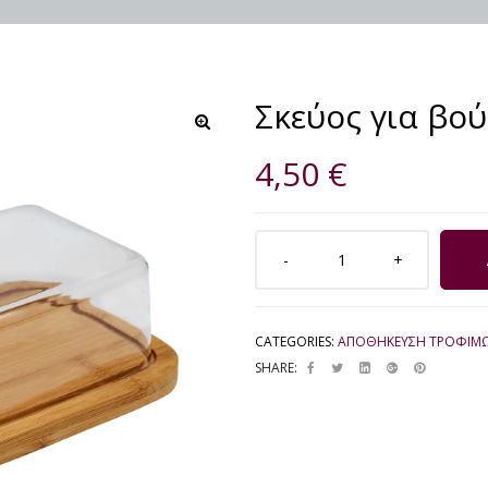
Σκεύος για βο
🔍
4,50
€
CATEGORIES:
ΑΠΟΘΗΚΕΥΣΗ ΤΡΟΦΙΜ
SHARE: