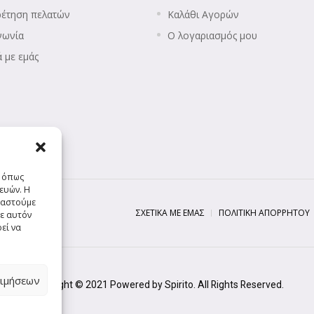
ρέτηση πελατών
Καλάθι Αγορών
νωνία
Ο λογαριασμός μου
ά με εμάς
ς όπως
ευών. Η
ργαστούμε
ΣΧΕΤΙΚΆ ΜΕ ΕΜΆΣ
ΠΟΛΙΤΙΚΉ ΑΠΟΡΡΉΤΟΥ
ε αυτόν
εί να
ιμήσεων
Copyright © 2021 Powered by Spirito. All Rights Reserved.