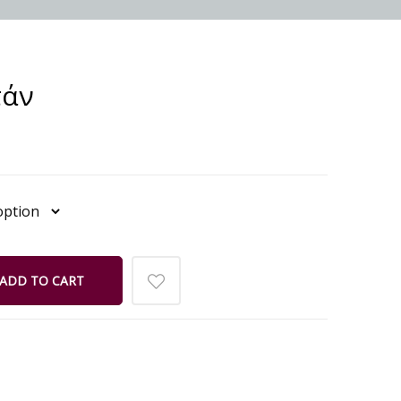
τάν
ADD TO CART