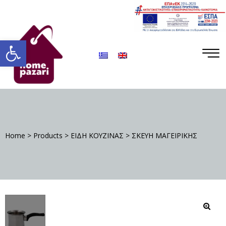
ΡΟ
ΡΑ
Ανοίξτε τη γραμμή εργαλείων
Home
>
Products
>
ΕΙΔΗ ΚΟΥΖΙΝΑΣ
>
ΣΚΕΥΗ ΜΑΓΕΙΡΙΚΗΣ
Σ
🔍