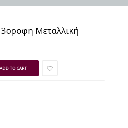
 3oροφη Μεταλλική
ADD TO CART